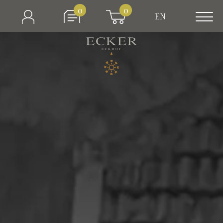
0
0
EN