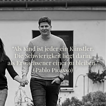
"Als Kind ist jeder ein Künstler.
Die Schwierigkeit liegt darin,
als Erwachsener einer zu bleiben."
(Pablo Picasso)